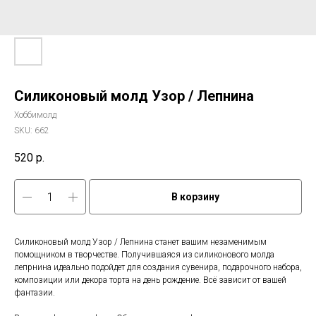
Силиконовый молд Узор / Лепнина
Хоббимолд
SKU:
662
520
р.
В корзину
Силиконовый молд Узор / Лепнина станет вашим незаменимым
помощником в творчестве. Получившаяся из силиконового молда
лепрнина идеально подойдет для создания сувенира, подарочного набора,
композиции или декора торта на день рождение. Всё зависит от вашей
фантазии.