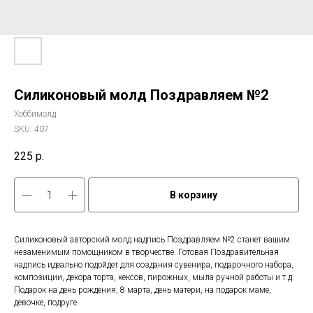
Силиконовый молд Поздравляем №2
Хоббимолд
SKU:
407
225
р.
В корзину
Силиконовый авторский молд надпись Поздравляем №2 станет вашим
незаменимым помощником в творчестве. Готовая Поздравительная
надпись идеально подойдет для создания сувенира, подарочного набора,
композиции, декора торта, кексов, пирожных, мыла ручной работы и т.д.
Подарок на день рождения, 8 марта, день матери, на подарок маме,
девочке, подруге.