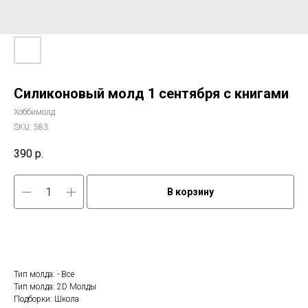
Силиконовый молд 1 сентября с книгами
Хоббимолд
SKU:
583
390
р.
В корзину
Тип молда: - Все
Тип молда: 2D Молды
Подборки: Школа