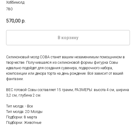
Хоббимолд
780
570,00
р.
В корзину
Силиконовый молд СОВА станет вашим незаменимым помощником в
творчестве. Получившаяся из силиконовой формы фигурка Совы
идеально подойдет для создания сувенира, подарочного набора,
композиции или декора торта на день рождение. Всё зависит от вашей
фантазии.
ВЕС готовой Совы составляет 15 грамм; РАЗМЕРЫ: высота 4 см, ширина
3,2 см, глубина 2 см.
Тип молда: - Все
Тип молда: 2D Молды
Подборки: 8 марта
Подборки: Животные