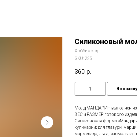
Силиконовый мо
Хоббимолд
SKU:
235
360
р.
В корзин
Молд МАНДАРИН выполнен из 
ВЕС и РАЗМЕР готового изделия:
Силиконовая форма «Мандарин
кулинарии; для глазури, марци
мармелада, льда, изомальта; 