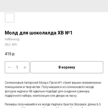
Молд для шоколалда ХВ №1
Хоббимолд
SKU:
695
415
р.
В корзину
Силиконовый Авторский Молд к Пасхе №1 станет вашим незаменимым
помощником в творчестве. Получившаяся из силиконового молда
фигурка надписи ХВ идеально подойдет для создания сувенира,
подарочного набора, композиции или декора на пасху.
Размеры получившейся из молда Надписи Христос Воскресе: длина 6,3