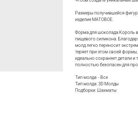
чтобы создать уникальные ша
Размеры получившейся фигурки
изделие МАТОВОЕ.
Форма для шоколада Король 
пищевого силикона. Благодар
молд легко переносит экстрема
теряет при этом своей формы
идеально сохраняет детали и 
полностью безопасен для про
Тип молда: - Все
Тип молда: 3D Молды
Подборки: Шахматы