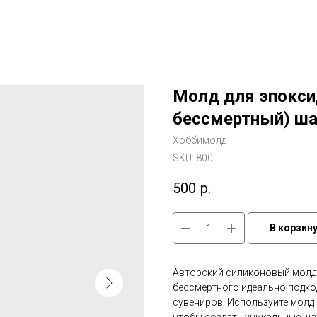
Молд для эпокси
бессмертный) ша
Хоббимолд
SKU:
800
500
р.
В корзин
Авторский силиконовый молд
бессмертного идеально подхо
сувениров. Используйте молд