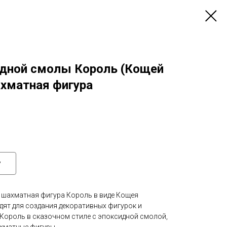
дной смолы Король (Кощей
хматная фигура
у
 шахматная фигура Король в виде Кощея
дят для создания декоративных фигурок и
 Король в сказочном стиле с эпоксидной смолой,