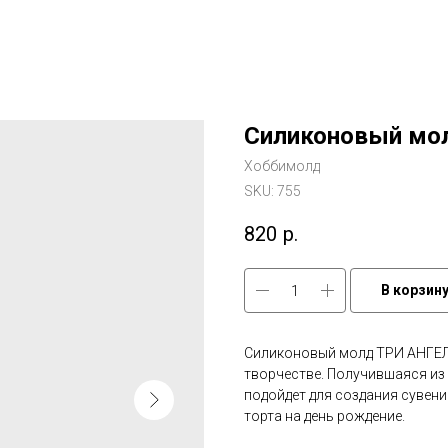
Силиконовый мол
Хоббимолд
SKU:
755
820
р.
В корзин
Силиконовый молд ТРИ АНГЕ
творчестве. Получившаяся из
подойдет для создания сувени
торта на день рождение.