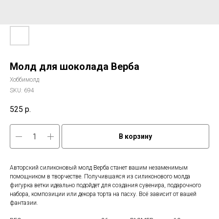
Молд для шоколада Верба
Хоббимолд
SKU:
694
525
р.
В корзину
Авторский силиконовый молд Верба станет вашим незаменимым
помощником в творчестве. Получившаяся из силиконового молда
фигурка ветки идеально подойдет для создания сувенира, подарочного
набора, композиции или декора торта на пасху. Всё зависит от вашей
фантазии.