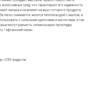
отнение, обладает высокой термостойкостью и
 агрессивных сред, что гарантирует его надежность
меет запаха и не влияет на вкус готового продукта.
ба легко снимается, моется теплой водой с мылом, и
пользовать с сильными щелочами и кислотами, а так
торые могут разъесть силиконовую прокладку.
гу / афганский казан
до +230 градусов