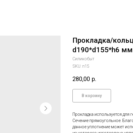
Прокладка/кольц
d190*d155*h6 мм
Силикобыт
SKU:
п15
280,00
р.
В корзину
Прокладка используется для г
Сечение прямоугольное. Благо
данное уплотнение может исп