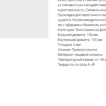
из которого изготовлено упл
устойчивостью к воздействию
и долговечность. Силикон не и
Прокладка для перегонного ку
сушится. Не рекомендуется ис
же с эфирами и бензином, ко
Категория: Уплотнения на фля
Внешний диаметр: 190 мм
Внутренний диаметр: 155 мм
Толщина: 6 мм
Сечение: Прямоугольное
Материал: пищевой силикон
Температурный режим: от -40 
Твёрдость по Шор А: 40