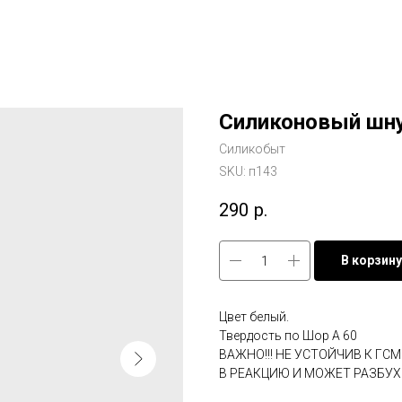
Силиконовый шну
Силикобыт
SKU:
п143
290
р.
В корзину
Цвет белый.
Твердость по Шор А 60
ВАЖНО!!! НЕ УСТОЙЧИВ К ГС
В РЕАКЦИЮ И МОЖЕТ РАЗБУХН